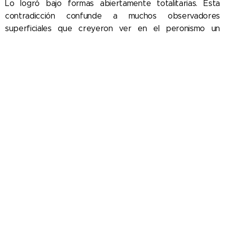
Lo logró bajo formas abiertamente totalitarias. Esta
contradicción confunde a muchos observadores
superficiales que creyeron ver en el peronismo un
régimen fascista. En realidad, el apoyo de la clase obrera
al peronismo, así como el afán de éste por lograrlo y
mantenerlo; fue lo que le permitio resistir por mas de una
decada y en algunos casos obtener triunfos parciales
frente al imperialismo yanqui. Esto, como se ha dicho, fue
pagado al precio de un control totalitario de toda la
actividad del país.
Y fue así porque la patronal antiyanqui, para impedir que
cualquier resquicio democrático facilitara el plan yanqui
de penetración, no tuvo otro medio que el ya señalado
de controlar férreamente toda la vida nacional, desde la
actividad obrera hasta la patronal o imperialista. Esto
hace que el peronismo se encuentre en una
contradicción permanente. Por un lado, da mejoras