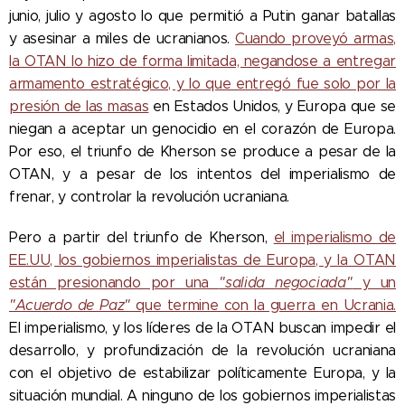
junio, julio y agosto lo que permitió a Putin ganar batallas
y asesinar a miles de ucranianos.
Cuando proveyó armas,
la OTAN lo hizo de forma limitada, negandose a entregar
armamento estratégico, y lo que entregó fue solo por la
presión de las masas
en Estados Unidos, y Europa que se
niegan a aceptar un genocidio en el corazón de Europa.
Por eso, el triunfo de Kherson se produce a pesar de la
OTAN, y a pesar de los intentos del imperialismo de
frenar, y controlar la revolución ucraniana.
Pero a partir del triunfo de Kherson,
el imperialismo de
EE.UU, los gobiernos imperialistas de Europa, y la OTAN
están presionando por una
"salida negociada"
y un
"Acuerdo de Paz"
que termine con la guerra en Ucrania.
El imperialismo, y los líderes de la OTAN buscan impedir el
desarrollo, y profundización de la revolución ucraniana
con el objetivo de estabilizar políticamente Europa, y la
situación mundial. A ninguno de los gobiernos imperialistas