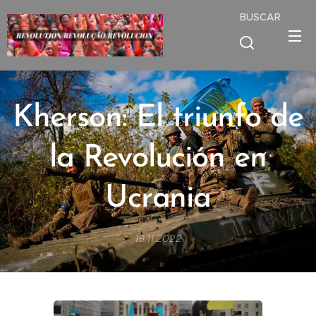
BUSCAR
Kherson: El triunfo de
la Revolución en
Ucrania
19.11.2022