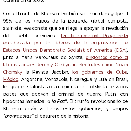
Ucrania en el 2022.
Con el triunfo de Kherson también sufre un duro golpe el
99% de los grupos de la izquierda global, campista,
stalinista, evasionista que se niega a apoyar la revolución
del pueblo ucraniano.
La Internacional Progresista
encabezada por los lideres de la organizacion de
Estados Unidos Democratic Socialist of America (DSA
),
junto a Yanis Varoufakis de Syriza,
dirigentes como el
laborista inglés Jeremy Corbyn
,
intelectuales como Noam
Chomsky,
la Revista Jacobin,
los gobiernos de Cuba
,
México,
Argentina, Venezuela, Nicaragua, y Lula en Brasil,
los grupos stalinistas o la izquierda ex trotskista de varios
países que apoyan al criminal de guerra Putin, con
hipócritas llamados
"a la Paz".
El triunfo revolucionario de
Kherson envía a todos éstos gobiernos, y grupos
"progresistas"
al basurero de la historia.