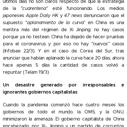
últimos días no son claros respecto de que la estrategia
de la
"cuarentena"
esté funcionando. Los medios
japoneses
Apple Daily HK
y
47 news
denunciaron que el
supuesto
"aplanamiento de la curva
" en China es una
mentira más del régimen de Xi Jinping: no hay casos
porque ya no testean. China ha dejado de hacer pruebas
para el coronavirus y por eso no hay
"nuevos"
casos
(Infobae 22/3). Y en el caso de Corea del Sur, tras
anunciar que habían aplanado la curva hace 20 días, ahora
hace apenas 5 días la cantidad de casos volvió a
repuntar (Telam 19/3)
Un desastre generado por irresponsables e
ignorantes gobiernos capitalistas
Cuando la pandemia comenzó hace cuatro meses los
gobiernos de todo el mundo, la OMS, y la ONU,
minimizaron la amenaza. El gobierno capitalista de China
encabezado por Xi- Jinping y un partido de corruptos