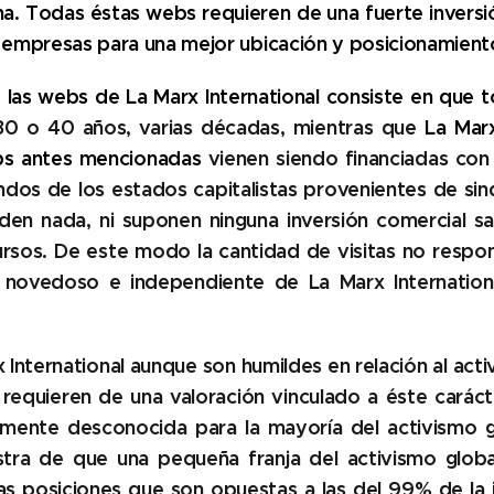
ina. Todas éstas webs requieren de una fuerte inversi
empresas para una mejor ubicación y posicionamien
y las webs de La Marx International consiste en que
30 o 40 años, varias décadas, mientras que
La Marx
bs antes mencionadas
vienen siendo financiadas co
dos de los estados capitalistas provenientes de sind
den nada, ni suponen ninguna inversión comercial s
ursos. De este modo la cantidad de visitas no respon
r novedoso e independiente de La Marx Internatio
International aunque son humildes en relación al act
 requieren de una valoración vinculado a éste cará
tamente desconocida para la mayoría del activismo gl
stra de que una pequeña franja del activismo glo
ras posiciones
que son opuestas a las del 99% de la 