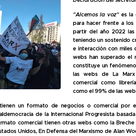
"Alcemos la voz"
es la 
para hacer frente a lo
partir del año 2022 las
teniendo un sostenido cr
e interacción con miles d
webs han superado el me
constituye un fenómeno
las webs de La Marx 
comercial como librer
como el 99% de las webs 
tienen un formato de negocios o comercial por ej
ldemocracia de la Internacional Progresista basad
rmato comercial tienen otras webs como la Breche 
ados Unidos, En Defensa del Marxismo de Alan Wo