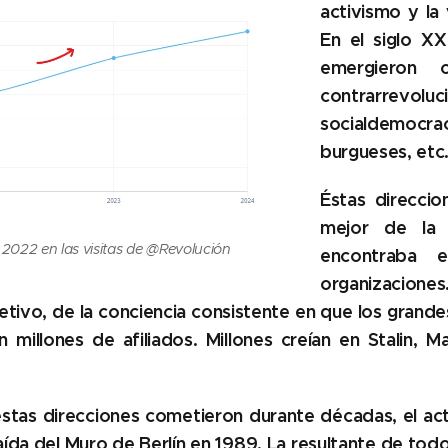
activismo y la 
En el siglo XX
emergieron 
contrarrevo
socialdemocra
burgueses, etc
Éstas direccio
mejor de la 
o 2022 en las visitas de @Revolución
encontraba 
organizacio
etivo, de la conciencia consistente en que los grande
n millones de afiliados.
Millones creían en Stalin, 
estas direcciones cometieron durante décadas, el 
caída del Muro de Berlín en 1989. La resultante de tod