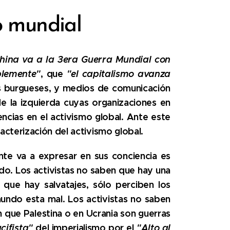
o mundial
hina va a la 3era Guerra Mundial con
blemente"
, que
"el capitalismo avanza
s burgueses, y medios de comunicación
de la izquierda cuyas organizaciones en
cias en el activismo global. Ante este
cterización del activismo global.
nte va a expresar en sus conciencia es
o. Los activistas no saben que hay una
que hay salvatajes, sólo perciben los
ndo esta mal. Los activistas no saben
 que Palestina o en Ucrania son guerras
cifista"
del imperialismo por el
"Alto al