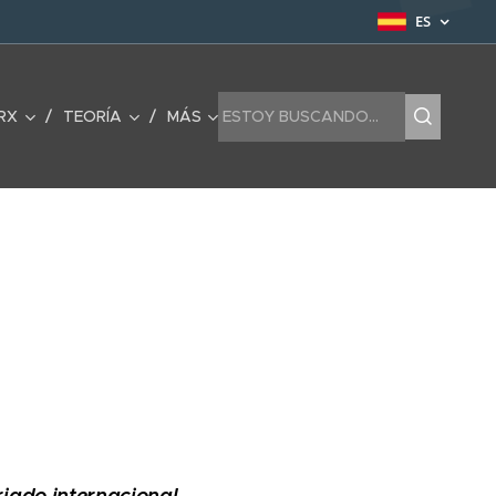
ES
RX
TEORÍA
MÁS
riado internacional