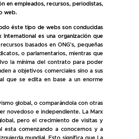
ón en empleados, recursos, periodistas,
to web.
 todo éste tipo de webs son conducidas
 International es una organización que
n recursos basados
en ONG's, pequeñas
icatos, o parlamentarios, mientras que
alvo la mínima del contrato para poder
den a objetivos comerciales sino a sus
nal que se
edita en base a un enorme
ivismo global, o comparándola con otras
cter novedoso e independiente.
La Marx
obal, pero el crecimiento de visitas y
bal esta comenzando a conocernos y a
izquierda mundial
.
Esto significa que
La