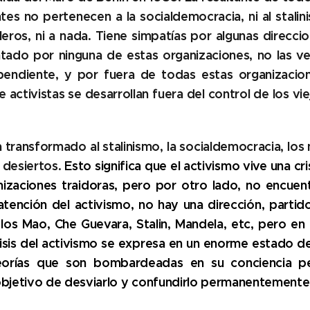
tes no pertenecen a la socialdemocracia, ni al stalin
leros, ni a nada. Tiene simpatías por algunas direcc
ntado por ninguna de estas organizaciones, no las ve 
endiente, y por fuera de todas estas organizacio
 de activistas se desarrollan fuera del control de los v
ha transformado al stalinismo, la socialdemocracia, los
 desiertos.
Esto significa que el activismo vive una c
anizaciones traidoras, pero por otro lado, no encuen
 atención del activismo, no hay una dirección, parti
 los Mao, Che Guevara, Stalin, Mandela, etc, pero en 
isis del activismo se expresa
en un enorme estado de 
 teorías que son bombardeadas en su conciencia 
 objetivo de desviarlo y confundirlo permanentemente