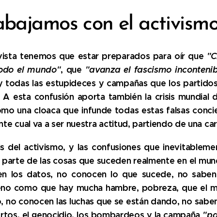
bajamos con el activism
vista tenemos que estar preparados para oír que
"C
todo el mundo"
, que
"avanza el fascismo inconteni
 todas las estupideces y campañas que los partido
 A esta confusión aporta también la crisis mundial 
o una cloaca que infunde todas estas falsas concien
 cual va a ser nuestra actitud, partiendo de una cara
s del activismo, y las confusiones que inevitableme
arte de las cosas que suceden realmente en el mund
ben los datos, no conocen lo que sucede, no saben 
eno como que hay mucha hambre, pobreza, que el mu
 no conocen las luchas que se están dando, no saben
uertos, el genocidio, los bombardeos y la campaña
"pa