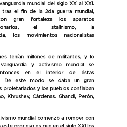
vanguardia mundial del siglo XX al XXI.
 tras el fin de la 2da guerra mundial,
con gran fortaleza los aparatos
lucionarios, el stalinismo, la
cia, los movimientos nacionalistas
.
nes tenían millones de militantes, y lo
vanguardia y activismo mundial se
entonces en el interior de éstas
nes. De este modo se daba
un gran
s proletariados y los pueblos confiaban
Mao, Khrushev, Cárdenas. Ghandi, Perón,
activismo mundial comenzó a romper con
o este proceso es que en el siglo XXI
los