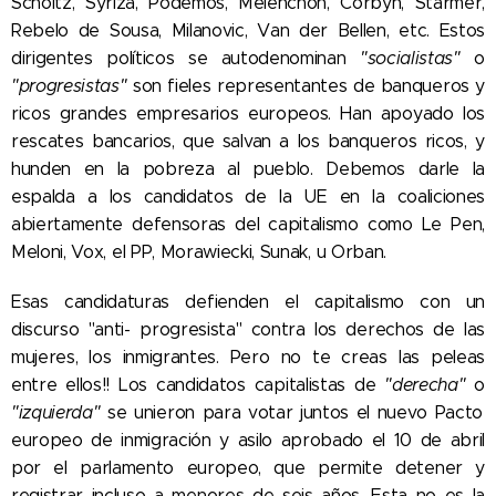
Scholtz, Syriza, Podemos, Melenchon, Corbyn, Starmer,
Rebelo de Sousa, Milanovic, Van der Bellen, etc. Estos
dirigentes políticos se autodenominan
"socialistas"
o
"progresistas"
son fieles representantes de banqueros y
ricos grandes empresarios europeos. Han apoyado los
rescates bancarios, que salvan a los banqueros ricos, y
hunden en la pobreza al pueblo. Debemos darle la
espalda a los candidatos de la UE en la coaliciones
abiertamente defensoras del capitalismo como Le Pen,
Meloni, Vox, el PP, Morawiecki, Sunak, u Orban.
Esas candidaturas defienden el capitalismo con un
discurso "anti- progresista" contra los derechos de las
mujeres, los inmigrantes. Pero no te creas las peleas
entre ellos!! Los candidatos capitalistas de
"derecha"
o
"izquierda"
se unieron para votar juntos el nuevo Pacto
europeo de inmigración y asilo aprobado el 10 de abril
por el parlamento europeo, que permite detener y
registrar incluso a menores de seis años. Esta no es la