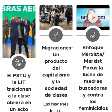
Jul
Jul
09
31
Enfoque
Migraciones:
Marxista/
Un
Marxist
producto
Ago
06
Focus la
del
lucha de
capitalismo
El PSTU y
madres
y la
la LIT
buscadoras
sociedad
traicionan
y contra
de clases
a la clase
los
obrera en
Las imagenes
feminicidios
un acto
de miles