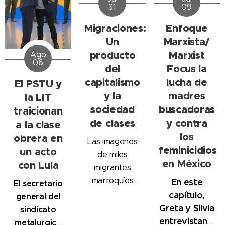
09
31
Enfoque
Migraciones:
Marxista/
Un
Marxist
producto
Ago
06
Focus la
del
lucha de
capitalismo
El PSTU y
madres
y la
la LIT
buscadoras
sociedad
traicionan
y contra
de clases
a la clase
los
obrera en
Las imagenes
feminicidios
un acto
de miles
en México
con Lula
migrantes
marroquíes
En este
El secretario
irrumpiendo en
capítulo,
general del
Ceuta
Greta y Silvia
sindicato
intentando
entrevistan a
metalurgico