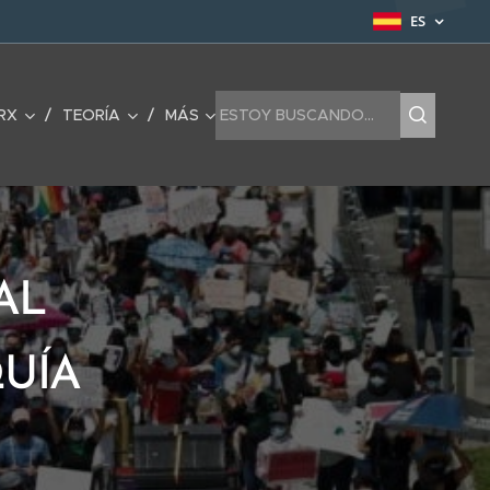
ES
RX
TEORÍA
MÁS
AL
QUÍA