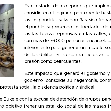
Este estado de excepción que implem
convirtió en el régimen permanente hast
las las pandillas salvadoreñas, sino frena
el pueblo, suprimiendo las libertades de
las las fuerza represivas en las calles
con más de 76.000 personas encarceladas
interior, esto para generar un impacto so
de los delitos en su contra, inclusive 
presión como delincuentes.
Este impacto que generó el gobierno y 
gobierno consolide su hegemonía, control
rotesta social, la disidencia política y sindical.
 de Bukele con la excusa de detención de grupos pand
 objetivo frenar un estallido social de las masas f