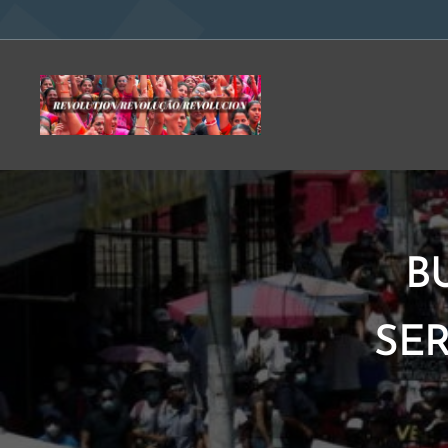
B
SER